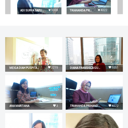
9008
4022
ADI SURYA SAPUTRA
TRIANANDA PRIHANDAYANTI
3215
1051
MEIGA DIAH PUSPITASARI
DIANA FRANSISCA GULTOM
3
4022
ANA MARTIANA
TRIANANDA PRIHANDAYANTI