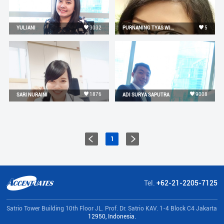
3032
5
YULIANI
PURNANING TYAS WICAKSONO
1876
9008
SARI NURAINI
ADI SURYA SAPUTRA
1
Tel.
+62-21-2205-7125
Satrio Tower Building 10th Floor JL. Prof. Dr. Satrio KAV. 1-4 Block C4 Jakarta
12950, Indonesia.